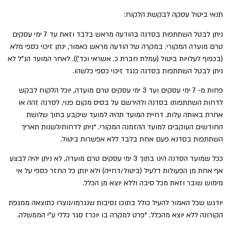
תנאי ביטול עסקה לבקשת הלקוח:
ניתן לבטל השתתפות בסדנה בהודעה מראש בלבד וזאת עד 7 ימי עסקים
טרם מועדה המקורי. במקרה של הודעה מראש כאמור, ינתן זיכוי כספי מלא
(בכפוף לעלויות ביטול (עמלת חברת כ. אשראי וכד’)). לאחר המועד הנ”ל לא
ניתן לבטל השתתפות בסדנה כנגד זיכוי כספי כלשהו.
פחות מ- 7 ימי עסקים ועד 3 ימי עסקים טרם מועדה, יוכל הלקוח לבקש
לדחות השתתפותו בסדנה ולהירשם על בסיס מקום פנוי, לסדנה זהה או
אחרת באותה עלות. דחיית המועד תהיה למועד שיקבע בתוך שלושת
החודשים העוקבים למועד ההזמנה המקורי. *ניתן לדחות/לשנות תאריך
השתתפות בסדנא פעם אחת בלבד ללא אפשרות ביטול.
ככל שמועד הסדנה הינו בתוך 3 ימי עסקים טרם מועדה, לא ניתן יהיה לבצע
אף אחת מן הפעולות דלעיל (ביטול/דחייה) ולא ינתן כל החזר כספי על אי
מימוש שובר וזאת מכל סיבה וללא יוצא מן הכלל.
יודגש שכל האמור להעיל כולל בתוכו נסיבות שנגרמו/נוצרו כתוצאה ממגפת
הקורונה ללא יוצא מהכלל. *פרט למקרה בו יוכרז סגר כללי ע”י הממשלה.