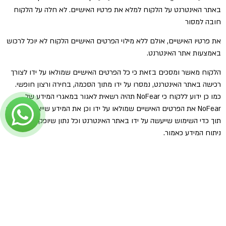
באתר האינטרנט על הלקוח למלא את פרטיו האישיים. לא חלה על הלקוח
חובה למסור
את פרטיו האישיים, אולם ללא מילוי הפרטים האישיים הלקוח לא יוכל לרכוש
באמצעות אתר האינטרנט.
הלקוח מאשר ומסכים בזאת כי כל הפרטים האישיים שמולאו על ידו לצורך
רכישה באתר האינטרנט, נמסרו על ידו מתוך הסכמה, בחירה ורצון חופשי.
כמו כן ידוע ללקוח כי NoFear תהיה רשאית לאגור במאגרי המידע של
NoFear את הפרטים האישיים שמולאו על ידו וכן את המידע שייאסף אודותיו
תוך כדי השימוש שייעשה על ידו באתר האינטרנט וכל נתון שיופק על סמך
ניתוח המידע כאמור.
הלקוח מאשר ונותן לחברה את הסכמתו למסור את פרטיו האישיים למפעיל
הסדנא או מי מטעמו.
NoFear תהיה רשאית למסור את פרטיו האישיים של הלקוח בכל מקרה בו
נתקבל אצלה צו שיפוטי ו/או החלטה ו/או בקשה עפ”י דין למסור את פרטיו
האישיים של הלקוח המצויים ברשותה בהתאם לפרטים שמולאו על ידו
באתר האינטרנט. NoFear רשאית להשתמש בפרטיו האישיים של הלקוח