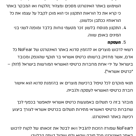
השימוש באתר האינטרנט מסכים ומצהיר ;הלקוח ואו המבקר באתר
כי קרא את כל הוראות התקנון וכי הוא מוכן לקבל על עצמו את כל
הוראותיו ככתבן וכלשונן.
התקנון מנוסח בלשון זכר מטעמי נוחות בלבד ומופנה לשני בני
המינים באופן שווה.
העסקה
רשאי לרכוש מוצרים או להזמין סדנא באתר האינטרנט של NoFear כל
אדם, אשר מחזיק ברשותו כרטיס אשראי בר תוקף שהונפק ומכובד
בישראל על ידי אחת מחברות כרטיסי האשראי המורשות בישראל (להלן –
“כרטיס אשראי”).
תנאי מוקדם לכל טיפול ברכישת מוצרים או בהזמנת סדנא הוא אישור
חברת כרטיסי האשראי לעסקה ולגבייה.
מובהר בזה כי תשלום באמצעות כרטיס אשראי יתאפשר בכפוף לכך
שחברות כרטיסי האשראי מתירות תשלום בכרטיס אשראי לצורך ביצוע
רכישה באתר האינטרנט.
לNoFear שמורה הזכות להגביל ו/או לבטל את זכאותו של לקוח לרכוש
באתר האינטרנט מכל סיבה שהיא ולפי שיקול דעתה הבלעדי.