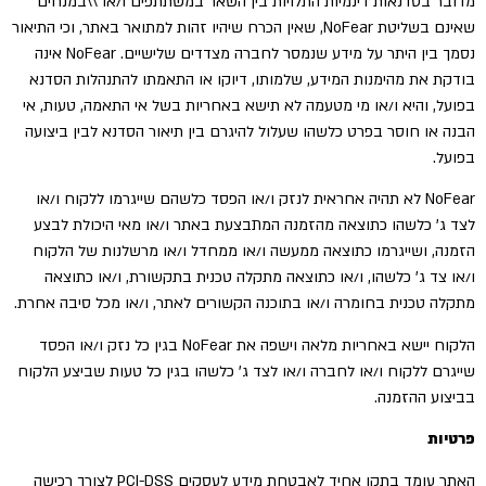
מדובר בסדנאות דינמיות התלויות בין השאר במשתתפים ו/או \\במנחים
שאינם בשליטת NoFear, שאין הכרח שיהיו זהות למתואר באתר, וכי התיאור
נסמך בין היתר על מידע שנמסר לחברה מצדדים שלישיים. NoFear אינה
בודקת את מהימנות המידע, שלמותו, דיוקו או התאמתו להתנהלות הסדנא
בפועל, והיא ו/או מי מטעמה לא תישא באחריות בשל אי התאמה, טעות, אי
הבנה או חוסר בפרט כלשהו שעלול להיגרם בין תיאור הסדנא לבין ביצועה
בפועל.
NoFear לא תהיה אחראית לנזק ו/או הפסד כלשהם שייגרמו ללקוח ו/או
לצד ג’ כלשהו כתוצאה מהזמנה המתבצעת באתר ו/או מאי היכולת לבצע
הזמנה, ושייגרמו כתוצאה ממעשה ו/או ממחדל ו/או מרשלנות של הלקוח
ו/או צד ג’ כלשהו, ו/או כתוצאה מתקלה טכנית בתקשורת, ו/או כתוצאה
מתקלה טכנית בחומרה ו/או בתוכנה הקשורים לאתר, ו/או מכל סיבה אחרת.
הלקוח יישא באחריות מלאה וישפה את NoFear בגין כל נזק ו/או הפסד
שייגרם ללקוח ו/או לחברה ו/או לצד ג’ כלשהו בגין כל טעות שביצע הלקוח
בביצוע ההזמנה.
פרטיות
האתר עומד בתקן אחיד לאבטחת מידע לעסקים PCI-DSS לצורך רכישה