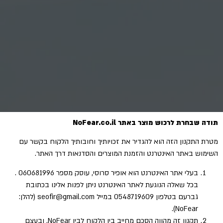
תודה שבחרת לרכוש מוצר באתר NoFear.co.il
מטרת התקנון הזה הוא להגדיר את זכויותיך וחובותיך הלקוח בקשר עם
השימוש באתר האינטרנט והזמנת המוצרים והסדנאות דרך האתר.
בעלי אתר האינטרנט הוא אופיר סרוסי, עוסק מספר 060681996 .
בכל שאלה הנוגעת לאתר האינטרנט ניתן לפנות אלינו בכתובת
גברעם בטלפון 0548719609 במייל seofir@gmail.com (להלן:
NoFear).
תקנון זה מהווה הסכם מחייב בין הלקוח לבין NoFear, ובעצם