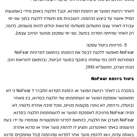
לאחר רכישת המוצר או הזמנת הסדנא, יקבל הלקוח באופן מיידי באמצעות
המייל אישור על ביצוע ההזמנה. חשבונית מס תישלח ללקוח בתוך שני ימי
עבודה לאחר עצם התשלום (תשלומי סדנאות יכולים להיות מושהים, כלומר,
רק לאחר שהייתה הסדנה בפועל, שני ימי עסקים ממועד החיוב עצמו).
מדיניות ביטול עסקה
NoFear תאפשר ללקוח לבטל את הזמנתו בהתאם למדיניות NoFear
המפורטת להלן כפי שתהיה בתוקף במועד הביטול, ובהתאם להוראות חוק
הגנת הצרכן, התשמ”א-1981.
ביטול ביוזמת NoFear
במקרה בו לאחר רכישת המוצר או הזמנת הסדנא התברר ל NoFear כי לא
תתאפשר אספקת המוצר או השתתפותו של הלקוח בסדנא, בין מאחר
ובוטלה, נדחתה, לא נותרו מקומות פנויים, ומכל סיבה אחרת כלשהי, לא
תהיה NoFear מחויבת לאספקת המוצר או להשתתפות הלקוח בסדנא.
NoFear תעדכן את הלקוח, בהתאם לפרטי ההתקשרות שנמסרו על ידו בעת
הרשמתו באתר האינטרנט, ותציע לו להזמין מוצר אחר או סדנא אחרת
באותה עלות, ו/או להזמין מועד אחר לסדנא שהוזמנה (ככל שתתקיים סדנא