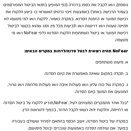
נוספת), ו/או לקבל את כספו בחזרה (כפי המופיע בתנאי הביטול המפורסמים
בעמוד הרכישה באתר) באמצעות זיכוי כרטיס האשראי בו ביצע הלקוח את
רכישת המוצר או הזמנת הסדנא. במקרה כאמור, ללקוח ו/או למי מטעמו לא
תהיינה טענות ו/או דרישות ו/או תביעות מכל מין וסוג שהוא בקשר לביטול
רכישת המוצר או ביטול השתתפות הלקוח הסדנא כלפי NoFear ו/או מי
מטעמה.
NoFear תהיה רשאית לבטל סדנה/לדחות במקרים הבאים:
א. מיעוט משתתפים
ב. תקלה במקום שאינה מאפשרת את קיום הסדנה.
ג. במקרה של כוח עליון ו/או פעולות איבה ו/או פעולות מלחמה ו/או טרור,
המונעים את המשך קיום הסדנה.
*בכל אחד מהמקרים המצוינים לעיל, NoFear,תודיע ללקוח על ביטול הסדנה
או דחייתה, והלקוח יהיה רשאי לקבל החזר, בכפוף להוראות הדין.
במקרה של ביטול הסדנה, יושב הכסף בהתאם למחיר ששולם בעבורה
בפועל. אם שולמה הסדנה באמצעות שוברים יבוטל מימושם.