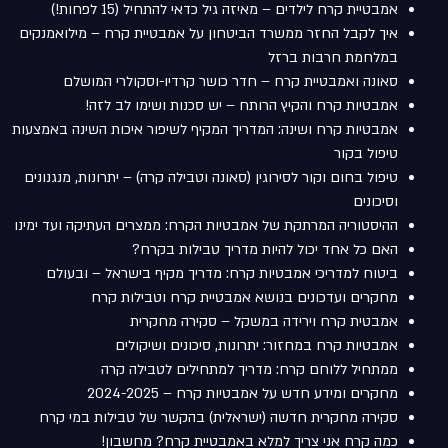
אמבטיית קרח לילדים – מאיזה גיל כדאי להתחיל (15 לפחות!)
איך לקבל החזר ממשרד הביטחון על אמבטיית קרח – מילואמנקים
במלחמת חרבות ברזל
סאונה ואמבטיית קרח – חדר כושר קרדיו-וסקולרי המושלם
אמבטיות קרח והקיץ הרותח – יש סכנות ושימו לב לזה!
אמבטיות קרח ושינה: המדריך המקיף לשיפור איכות השינה באמצעות
טיפול בקור
טיפול בחום וקור לסירוגין (סאונה וטבילה קרה) – יתרונות, מנגנונים
וסיכונים
ההיסטוריה המרתקת של אמבטיות הקרח: ממצרים העתיקה ועד ימינו
האם כל אחד יכול להיות מדריך טבילות בקרח?
ביטוח למדריכי אמבטיות קרח: מדריך מקיף בישראל – ובעולם
מחקרים ועדכונים בנושא אמבטיית קרח וטבילות קרח
אמבטית קרח וירידה במשקל – סקירה מחקרית
אמבטיות קרח במחזור: יתרונות, סיכונים ושיקולים
ממתחיל ללוחם קרח: מדריך למתחילים לטבילה קרה
מחקרים ומידע חדש על אמבטיות קרח – 2024-2025
סקירה מחקרית חדשה (ישראלית) בהקשר של טבילות במי קרח
כמה קרח אני צריך למלא באמבטיית קרח? מחשבון!