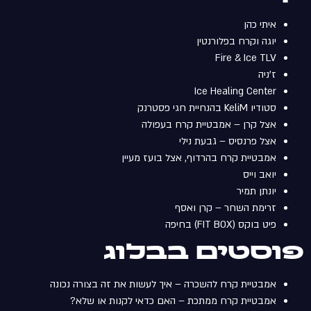
איתי כהן
יוגה וקרח בפלורנטין
Fire & Ice TLV
ז’ניה
Ice Healing Center
סטודיו KeliM בהנחיית חגי פסטרנק
אצל קרן – אמבטיית קרח בעפולה
אצל פרנסיס – גבעת נילי
אמבטיית קרח בהרדוף, אצל בועז מעיין
יואב וייס‎‎‎
יונתן תמיר
זרימת השחר – קרן ואסף
פיט בוקס (FIT BOX) בחיפה
פוסטים בבלוג
אמבטיית קרח להשכרה – איך לעשות את זה בצורה נכונה
אמבטיית קרח ממתכת – האם כדאי לקנות או שלא?