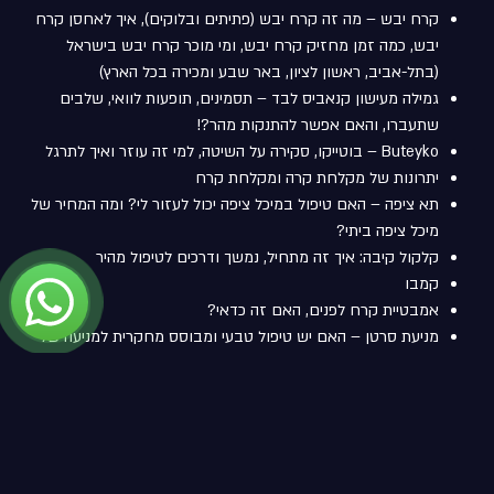
קרח יבש – מה זה קרח יבש (פתיתים ובלוקים), איך לאחסן קרח
יבש, כמה זמן מחזיק קרח יבש, ומי מוכר קרח יבש בישראל
(בתל-אביב, ראשון לציון, באר שבע ומכירה בכל הארץ)
גמילה מעישון קנאביס לבד – תסמינים, תופעות לוואי, שלבים
שתעברו, והאם אפשר להתנקות מהר?!
Buteyko – בוטייקו, סקירה על השיטה, למי זה עוזר ואיך לתרגל
יתרונות של מקלחת קרה ומקלחת קרח
תא ציפה – האם טיפול במיכל ציפה יכול לעזור לי? ומה המחיר של
מיכל ציפה ביתי?
קלקול קיבה: איך זה מתחיל, נמשך ודרכים לטיפול מהיר
קמבו
אמבטיית קרח לפנים, האם זה כדאי?
מניעת סרטן – האם יש טיפול טבעי ומבוסס מחקרית למניעה של
סרטן?
טנטרה – המדריך המלא לטנטרה בזוגיות
ערמונית: מה זה ערמונית מוגדלת, תסמינים, מה הקשר בין ערמונית
מוגדלת לתפקוד מיני ועוד
אמבטיית קרח ואלכוהול – שילוב מסוכן!