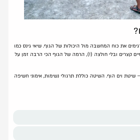
?
2 שיאי גינס, שיאים המדגימים את כוח המחשבה מול היכולות של הגוף. שיאי גינס כמו
 מעלות), יחף ועם מכנסיים קצרים ובלי חולצה (!), הרמה של הגוף הכי הרבה זמן על
ם הוף ייחס את ההצלחות שלו לשיטה שלו – WHM – שיטת וים הוף. השיטה כוללת תרגולי נשימות, אימוני חשיפה