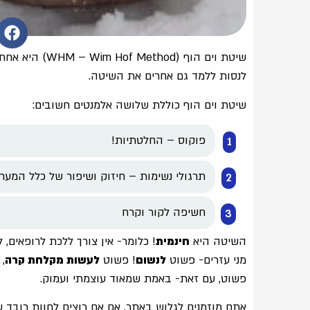
שיטת וים הוף (
לנסות ללמד גם אחרים את השיטה.
שיטת וים הוף כוללת שלושה אלמנטים חשובים:
פוקוס – החלטתיות!
תרגולי נשימות – חיזוק ושיפור של כלל המער
חשיפה לקור וקרח
השיטה היא
חינמית
! כלומר- אין צורך ללכת לרופאים,
מני עזרים- פשוט
לנשום
! פשוט
לעשות מקלחת קרה
,
פשוט, עם זאת- באמת שמאוד עוצמתי ועמוק.
אתם מוזמנים לגלוש באתר, אם אם רוצים לחוות רובד 