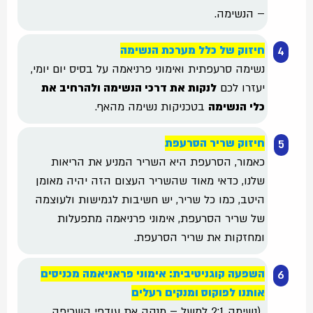
– הנשימה.
חיזוק של כלל מערכת הנשימה
נשימה סרעפתית ואימוני פרניאמה על בסיס יום יומי,
יעזרו לכם
לנקות את דרכי הנשימה ולהרחיב את
כלי הנשימה
בטכניקות נשימה מהאף.
חיזוק שריר הסרעפת
כאמור, הסרעפת היא השריר המניע את הריאות
שלנו, כדאי מאוד שהשריר העצום הזה יהיה מאומן
היטב, כמו כל שריר, יש חשיבות לגמישות ולעוצמה
של שריר הסרעפת, אימוני פרניאמה מתפעלות
ומחזקות את שריר הסרעפת.
השפעה קוגניטיבית: אימוני פראניאמה מכניסים
אותנו לפוקוס ומנקים רעלים
(נשימה 2:1 למשל – מנקה את עודפי השריפה