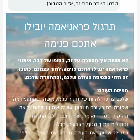
הבטן היותר תחתונה, אזור הטבור)
תרגול פראניאמה יובילו
אתכם פנימה
לא משנה איך תסתכלו על זה, בסופו של דבר, אימוני
פראניאמה יובילו אתכם פנימה, לתוך עצמכם. כמובן,
זה תלוי בתפיסת העולם שלכם, ובהתמדה שלכם.
תפיסת העולם
:
שלכם צריכה להיות של חוקר פנימי, מישהו שמתעניין מה
שקורה בתוכו, ורק מתבונן, עושה אימון נשימות ורואה
מה קורה, מה הוא מרגיש – דופק הלב, התנועה
והקולות בתוך הגוף, הצבעים, הכל.
כמו ילד שחוקר את העולם, תחקרו את העולם הפנימי