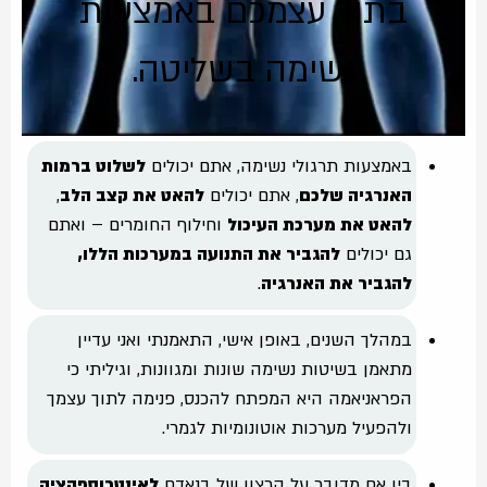
בתוך עצמכם באמצעות
נשימה בשליטה.
באמצעות תרגולי נשימה, אתם יכולים
לשלוט ברמות
האנרגיה שלכם
, אתם יכולים
להאט את קצב הלב
,
להאט את מערכת העיכול
וחילוף החומרים – ואתם
גם יכולים
להגביר את התנועה במערכות הללו,
להגביר את האנרגיה
.
במהלך השנים, באופן אישי, התאמנתי ואני עדיין
מתאמן בשיטות נשימה שונות ומגוונות, וגיליתי כי
הפראניאמה היא המפתח להכנס, פנימה לתוך עצמך
ולהפעיל מערכות אוטונומיות לגמרי.
בין אם מדובר על הרצון של בנאדם
לאינטרוספקציה