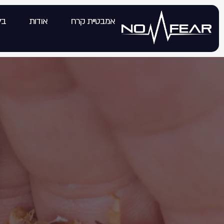
אמבטיית קרח
אודות
בל